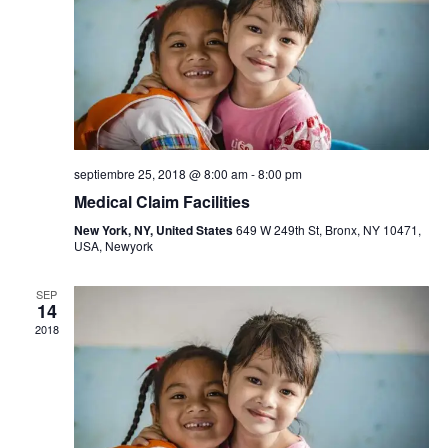
s
q
d
u
e
e
E
d
v
septiembre 25, 2018 @ 8:00 am
-
8:00 pm
a
e
Medical Claim Facilities
n
y
New York, NY, United States
649 W 249th St, Bronx, NY 10471,
USA, Newyork
t
v
o
i
SEP
14
2018
s
t
a