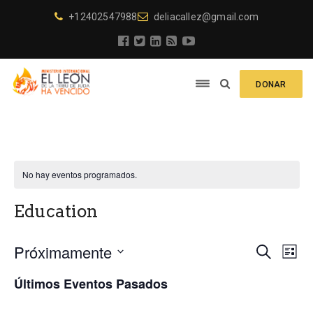
+12402547988
deliacallez@gmail.com
DONAR
No hay eventos programados.
Education
N
N
Próximamente
B
L
u
a
S
i
a
s
Últimos Eventos Pasados
s
e
c
v
t
v
l
a
a