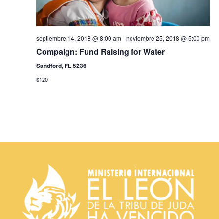
s
d
e
septiembre 14, 2018 @ 8:00 am
-
noviembre 25, 2018 @ 5:00 pm
Compaign: Fund Raising for Water
E
Sandford, FL 5236
v
$120
e
n
t
o
s