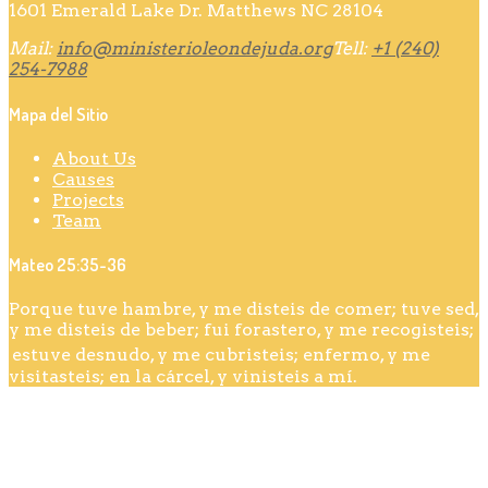
1601 Emerald Lake Dr. Matthews NC 28104
Mail:
info@ministerioleondejuda.org
Tell:
+1 (240)
254-7988
Mapa del Sitio
About Us
Causes
Projects
Team
Mateo 25:35-36
Porque tuve hambre, y me disteis de comer; tuve sed,
y me disteis de beber; fui forastero, y me recogisteis;
estuve desnudo, y me cubristeis; enfermo, y me
visitasteis; en la cárcel, y vinisteis a mí.
Ministerio León de La Tribu De Judah 2020® Todos Los
Derechos | Diseño por John316 Digital Web Agency