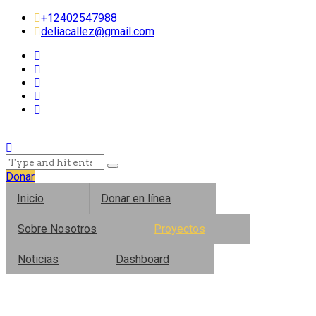
+12402547988
deliacallez@gmail.com
Donar
Inicio
Donar en línea
Sobre Nosotros
Proyectos
Noticias
Dashboard