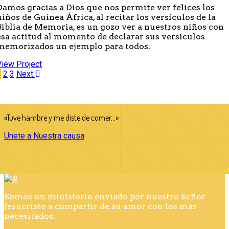
Damos gracias a Dios que nos permite ver felices los
niños de Guinea África, al recitar los versículos de la
Biblia de Memoria, es un gozo ver a nuestros niños con
esa actitud al momento de declarar sus versículos
memorizados un ejemplo para todos.
View Project
1
2
3
Next
«Tuve hambre y me diste de comer…»
Unete a Nuestra causa
Somos un ministerio enviado por nuestro Señor
Jesucristo a compartir de su amor con los más
necesitados.