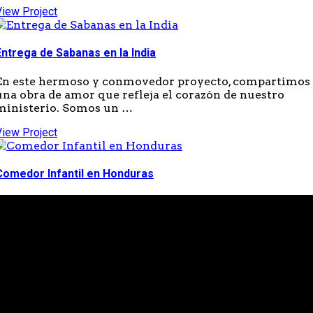
View Project
Entrega de Sabanas en la India
En este hermoso y conmovedor proyecto, compartimos
una obra de amor que refleja el corazón de nuestro
ministerio. Somos un …
View Project
Comedor Infantil en Honduras