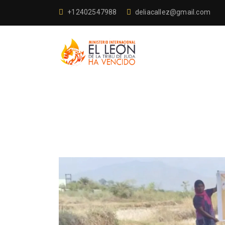
+12402547988
deliacallez@gmail.com