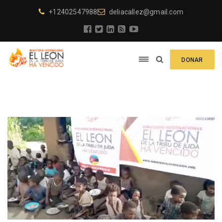
+12402547988
deliacallez@gmail.com
DONAR