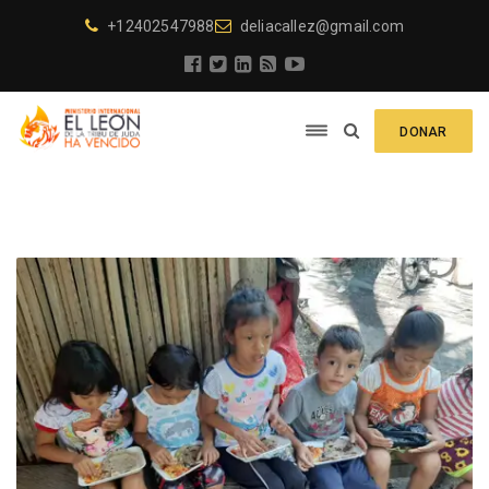
+12402547988
deliacallez@gmail.com
DONAR