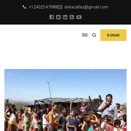
+12402547988
deliacallez@gmail.com
DONAR