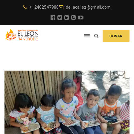
+12402547988
deliacallez@gmail.com
DONAR